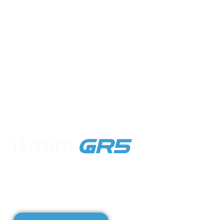
650KM
LA GOUTTE
Pour La Goutte – du Léman à la Méditerranée,
une randonnée solidaire pour soutenir les
enfants atteints de cancer