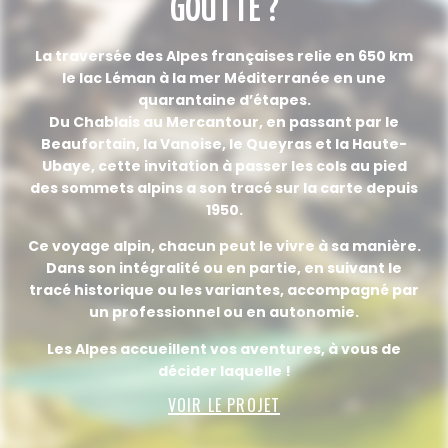
GOUTTE ?
La traversée des Alpes françaises relie en 650 km
le lac Léman à la mer Méditerranée en une
quarantaine d’étapes.
Du Chablais au Mercantour, en passant par le
Beaufortain, la Vanoise, le Queyras et la Haute-
Ubaye, cette invitation à passer les cols au pied
des sommets alpins a son tracé sur la carte depuis
1950.
Ce voyage alpin, chacun peut le vivre à sa manière.
Dans son intégralité ou en partie, en suivant le
tracé historique ou les variantes, accompagné par
un professionnel ou en autonomie.
Les Alpes accueillent vos aventures, à vous de
décider laquelle !
VOIR LE PROJET