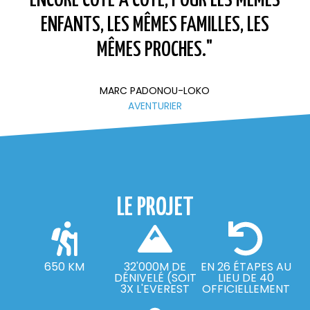
ENFANTS, LES MÊMES FAMILLES, LES
MÊMES PROCHES."
MARC PADONOU-LOKO
AVENTURIER
LE PROJET
650 KM
32'000M DE
EN 26 ÉTAPES AU
DÉNIVELÉ (SOIT
LIEU DE 40
3X L'EVEREST
OFFICIELLEMENT